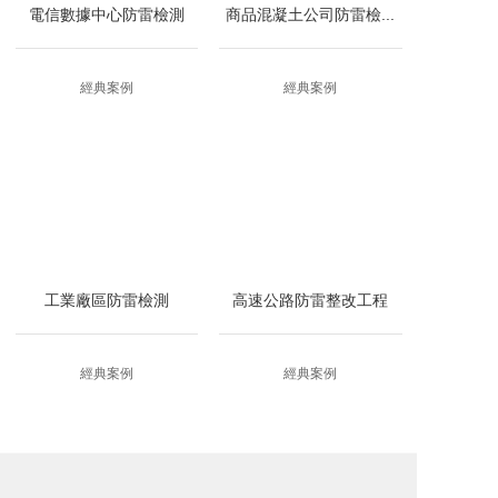
電信數據中心防雷檢測
商品混凝土公司防雷檢...
經典案例
經典案例
工業廠區防雷檢測
高速公路防雷整改工程
經典案例
經典案例