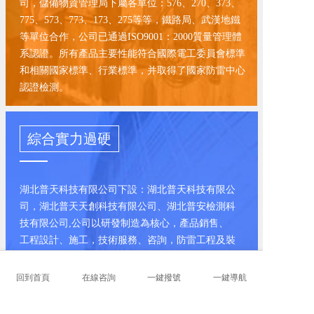
司，儲備物資管理局下屬各單位：576、270、373、
公司：是首批中國氣象
775、573、773、173、275等等，鐵路局、武漢地鐵
局頒發的防雷裝置檢測
等單位合作，公司已通過ISO9001：2000質量管理體
資質民營檢測機構。
系認證。所有產品主要性能符合國際電工委員會標準
和相關國家標準、行業標準，并取得了國家防雷中心
認證檢測。
綜合實力過硬
湖北普天科技有限公司下設：湖北普天科技有限公
司，湖北普天天創科技有限公司、湖北普安檢測科
技有限公司,公司以研發制造為核心，產品銷售、
工程設計、施工，技術服務、咨詢，防雷工程及裝
置驗收、檢測為延伸，能為客戶及合作伙伴提供全
產業鏈服務，在全國設有23個分公司，構建了一體
回到首頁
在線咨詢
一鍵撥號
一鍵導航
化的銷售和服務體系。