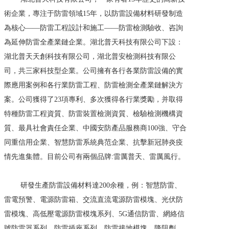
術企業，專注于防雷領域15年，以防雷設備材料研發制造
為核心——防雷工程設計和施工——防雷檢測驗收、咨詢
為延伸防雷全產業鏈企業。湖北普天科技有限公司下設：
湖北普天天創科技有限公司，湖北普安檢測科技有限公
司，共三家科技型企業。公司擁有各行各業防雷設備的實
際應用案例和各行業防雷工程、防雷檢測全產業鏈解決方
案。公司獲得了23項專利、多次獲得各行業獎勵，并取得
特種防雷工程資質、防雷裝置檢測資質、檢驗檢測機構資
質、最具社會責任企業、中國安防產品服務商100強、守合
同重信用企業、智慧防雷系統典范企業、抗擊新冠肺炎疫
情先進集體。目前公司有兩個品牌:雷厲普天、雷厲風行。
研發生產防雷設備材料達200余種，例：智慧防雷、
雷電預警、電源防雷箱、交流直流電源防雷模塊、光伏防
雷模塊、高低壓電源防雷模塊系列、5G通信防雷、網絡信
號防雷器系列、防雷插座系列、防雷接地模塊、降阻劑、